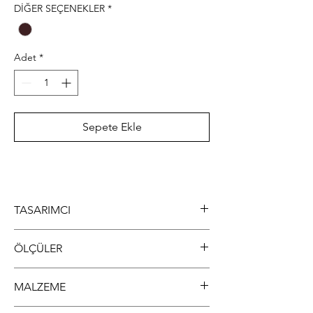
DİĞER SEÇENEKLER
*
Adet
*
Sepete Ekle
TASARIMCI
Arda MAGDEN
ÖLÇÜLER
En: 100cm
MALZEME
Boy: 240cm
Yükseklik: 75cm